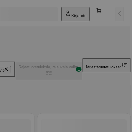
Kirjaudu
Rajaa
tuotetuloksia, rajauksia valittu
Järjestä
tuotetulokset
1
rit