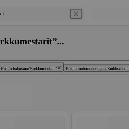
rkkumestarit”...
Poista hakusana
Kurkkumestarit
Poista tuotemerkkirajaus
Kurkkumesta