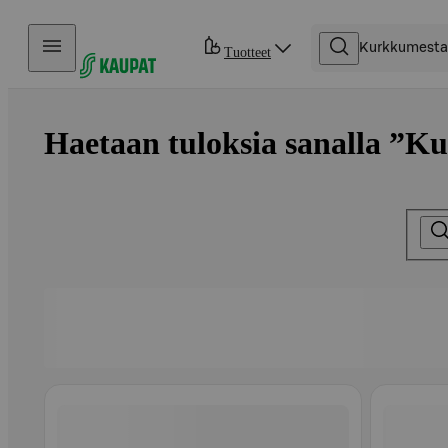
Hyppää sisältöön
Tuotteet
Haetaan tuloksia sanalla ”Ku