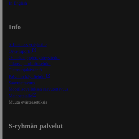
In English
Info
S-Business yrityksille
Oiva-raportit
Osuuskauppojen yhteystiedot
Tilaus- ja toimitusehdot
Tietosuojakäytäntö
Palvelun käyttöehdot
Saavutettavuus
Mobiilisovelluksen saavutettavuus
Mainostajalle
Muuta evästeasetuksia
S-ryhmän palvelut