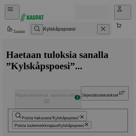
Hyppää sisältöön
Tuotteet
Haetaan tuloksia sanalla
”Kylskåpspoesi”...
Rajaa
tuotetuloksia, rajauksia valittu
Järjestä
tuotetulokset
1
Poista hakusana
Kylskåpspoesi
Poista tuotemerkkirajaus
Kylskåpspoesi