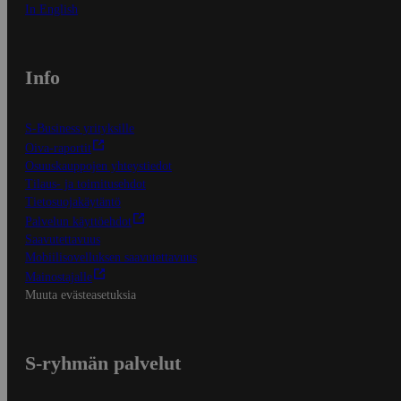
In English
Info
S-Business yrityksille
Oiva-raportit
Osuuskauppojen yhteystiedot
Tilaus- ja toimitusehdot
Tietosuojakäytäntö
Palvelun käyttöehdot
Saavutettavuus
Mobiilisovelluksen saavutettavuus
Mainostajalle
Muuta evästeasetuksia
S-ryhmän palvelut