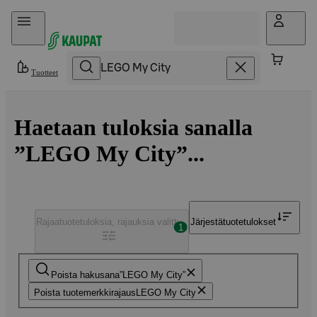
Hyppää sisältöön
Tuotteet
Haetaan tuloksia sanalla
”LEGO My City”...
Rajaa
tuotetuloksia, rajauksia valittu
Järjestä
tuotetulokset
1
Poista hakusana
LEGO My City
Poista tuotemerkkirajaus
LEGO My City