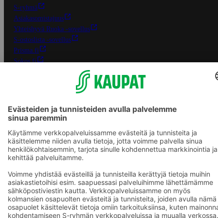
S-ryhmä
Asiakasomistajuus
Yhteishyvä Ruoka -sovellus
S-ostoslista -sovellus
Prisma.fi
Sokos.fi
S-Pankki
Yhteishyvä
Sokos Hotels
Raflaamo
F
© SOK, Fleminginkatu 34 / PL1, 00088 S-Ryhmä