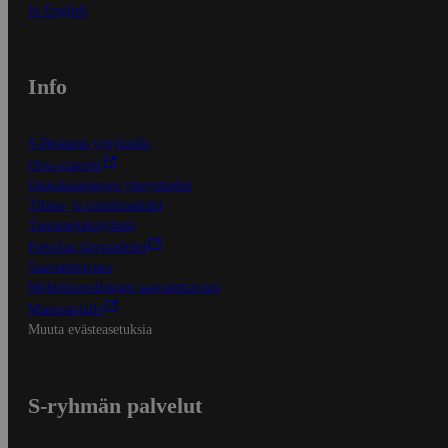
In English
Info
S-Business yrityksille
Oiva-raportit
Osuuskauppojen yhteystiedot
Tilaus- ja toimitusehdot
Tietosuojakäytäntö
Palvelun käyttöehdot
Saavutettavuus
Mobiilisovelluksen saavutettavuus
Mainostajalle
Muuta evästeasetuksia
S-ryhmän palvelut