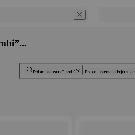
mbi”...
Poista hakusana
Lambi
Poista tuotemerkkirajaus
Lam