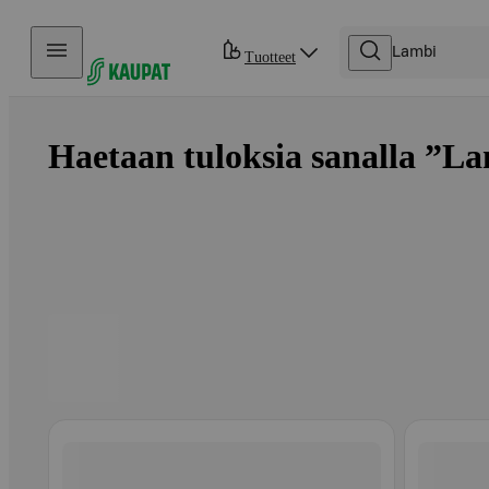
Hyppää sisältöön
Tuotteet
Haetaan tuloksia sanalla ”La