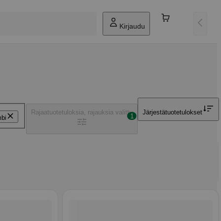
Kirjaudu
Rajaa
tuotetuloksia, rajauksia valittu
Järjestä
tuotetulokset
1
bi