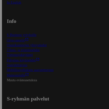
In English
Info
S-Business yrityksille
Oiva-raportit
Osuuskauppojen yhteystiedot
Tilaus- ja toimitusehdot
Tietosuojakäytäntö
Palvelun käyttöehdot
Saavutettavuus
Mobiilisovelluksen saavutettavuus
Mainostajalle
Muuta evästeasetuksia
S-ryhmän palvelut