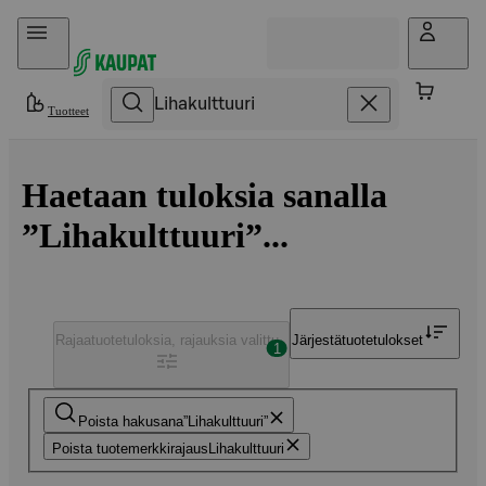
Hyppää sisältöön
Tuotteet
Haetaan tuloksia sanalla
”Lihakulttuuri”...
Rajaa
tuotetuloksia, rajauksia valittu
Järjestä
tuotetulokset
1
Poista hakusana
Lihakulttuuri
Poista tuotemerkkirajaus
Lihakulttuuri