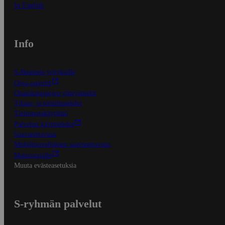
In English
Info
S-Business yrityksille
Oiva-raportit
Osuuskauppojen yhteystiedot
Tilaus- ja toimitusehdot
Tietosuojakäytäntö
Palvelun käyttöehdot
Saavutettavuus
Mobiilisovelluksen saavutettavuus
Mainostajalle
Muuta evästeasetuksia
S-ryhmän palvelut