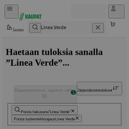
Hyppää sisältöön
Tuotteet
Haetaan tuloksia sanalla
”Linea Verde”...
Rajaa
tuotetuloksia, rajauksia valittu
Järjestä
tuotetulokset
1
Poista hakusana
Linea Verde
Poista tuotemerkkirajaus
Linea Verde