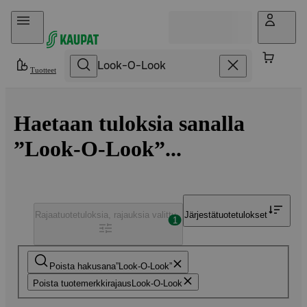
Hyppää sisältöön
Tuotteet
Haetaan tuloksia sanalla
”Look-O-Look”...
Rajaa
tuotetuloksia, rajauksia valittu
Järjestä
tuotetulokset
1
Poista hakusana
Look-O-Look
Poista tuotemerkkirajaus
Look-O-Look