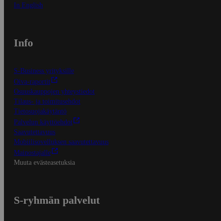
In English
Info
S-Business yrityksille
Oiva-raportit
Osuuskauppojen yhteystiedot
Tilaus- ja toimitusehdot
Tietosuojakäytäntö
Palvelun käyttöehdot
Saavutettavuus
Mobiilisovelluksen saavutettavuus
Mainostajalle
Muuta evästeasetuksia
S-ryhmän palvelut