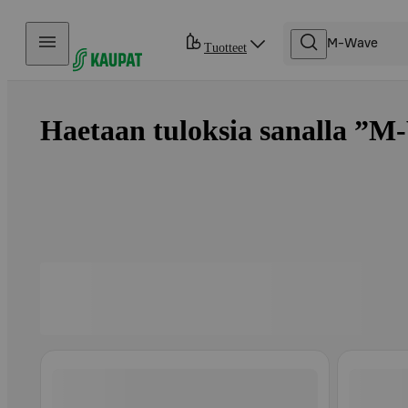
Hyppää sisältöön
Tuotteet
Haetaan tuloksia sanalla ”M-