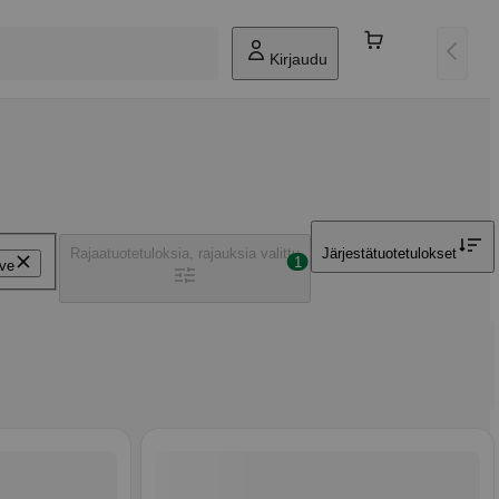
Kirjaudu
Rajaa
tuotetuloksia, rajauksia valittu
Järjestä
tuotetulokset
1
ve