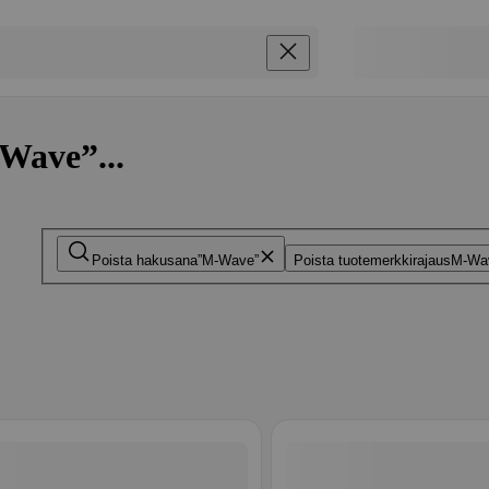
Wave”...
Poista hakusana
M-Wave
Poista tuotemerkkirajaus
M-Wa