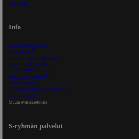
In English
Info
S-Business yrityksille
Oiva-raportit
Osuuskauppojen yhteystiedot
Tilaus- ja toimitusehdot
Tietosuojakäytäntö
Palvelun käyttöehdot
Saavutettavuus
Mobiilisovelluksen saavutettavuus
Mainostajalle
Muuta evästeasetuksia
S-ryhmän palvelut