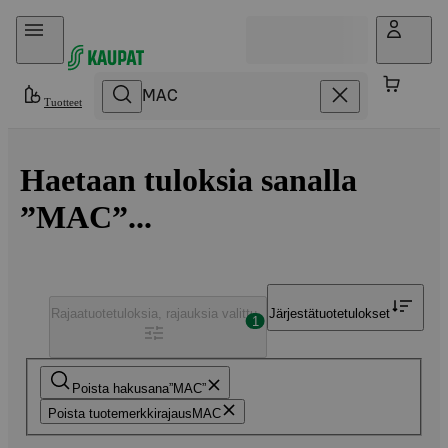
Hyppää sisältöön
Tuotteet
Haetaan tuloksia sanalla
”MAC”...
Rajaa
tuotetuloksia, rajauksia valittu
Järjestä
tuotetulokset
1
Poista hakusana
MAC
Poista tuotemerkkirajaus
MAC