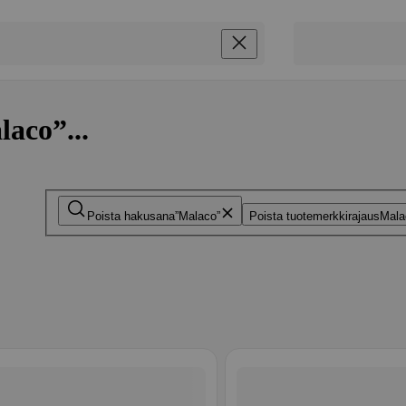
laco”...
Poista hakusana
Malaco
Poista tuotemerkkirajaus
Mala