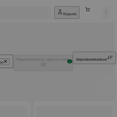
Kirjaudu
Rajaa
tuotetuloksia, rajauksia valittu
Järjestä
tuotetulokset
1
co