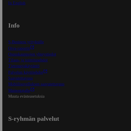
In English
Info
S-Business yrityksille
Oiva-raportit
Osuuskauppojen yhteystiedot
Tilaus- ja toimitusehdot
Tietosuojakäytäntö
Palvelun käyttöehdot
Saavutettavuus
Mobiilisovelluksen saavutettavuus
Mainostajalle
Muuta evästeasetuksia
S-ryhmän palvelut