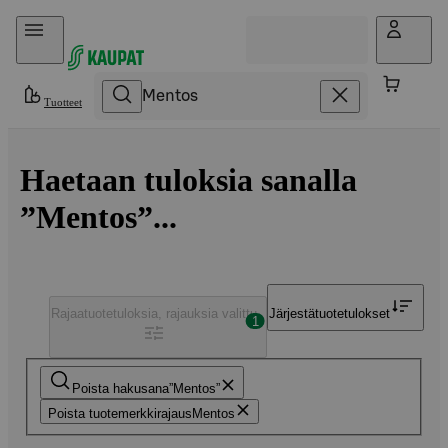
Hyppää sisältöön
Tuotteet
Haetaan tuloksia sanalla
”Mentos”...
Rajaa
tuotetuloksia, rajauksia valittu
Järjestä
tuotetulokset
1
Poista hakusana
Mentos
Poista tuotemerkkirajaus
Mentos