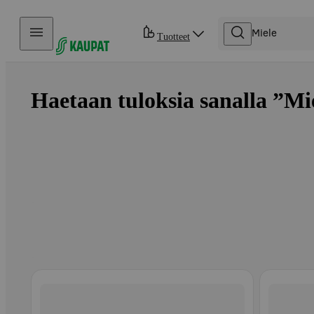
Hyppää sisältöön
Tuotteet
Haetaan tuloksia sanalla ”Mie