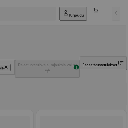
Kirjaudu
Rajaa
tuotetuloksia, rajauksia valittu
Järjestä
tuotetulokset
1
ele