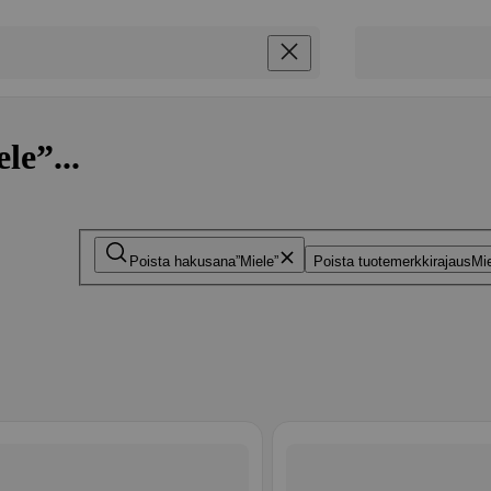
le”...
Poista hakusana
Miele
Poista tuotemerkkirajaus
Mi