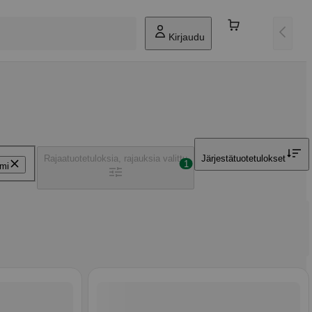
Kirjaudu
Rajaa
tuotetuloksia, rajauksia valittu
Järjestä
tuotetulokset
1
mi