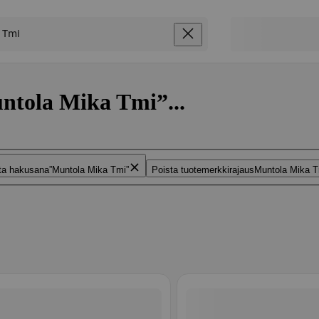
untola Mika Tmi”...
ta hakusana
Muntola Mika Tmi
Poista tuotemerkkirajaus
Muntola Mika T