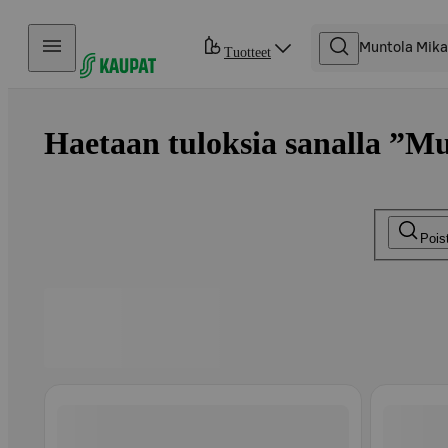
Hyppää sisältöön
Tuotteet
Haetaan tuloksia sanalla ”M
Pois