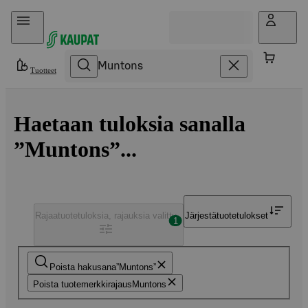
Hyppää sisältöön
Tuotteet
Haetaan tuloksia sanalla
”Muntons”...
Rajaa
tuotetuloksia, rajauksia valittu
Järjestä
tuotetulokset
1
Poista hakusana
Muntons
Poista tuotemerkkirajaus
Muntons