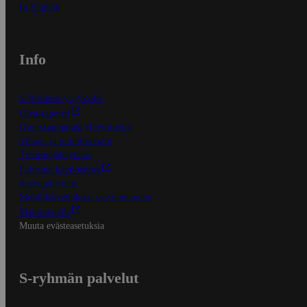
In English
Info
S-Business yrityksille
Oiva-raportit
Osuuskauppojen yhteystiedot
Tilaus- ja toimitusehdot
Tietosuojakäytäntö
Palvelun käyttöehdot
Saavutettavuus
Mobiilisovelluksen saavutettavuus
Mainostajalle
Muuta evästeasetuksia
S-ryhmän palvelut