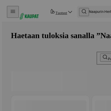
Hyppää sisältöön
Tuotteet
Haetaan tuloksia sanalla ”Na
P