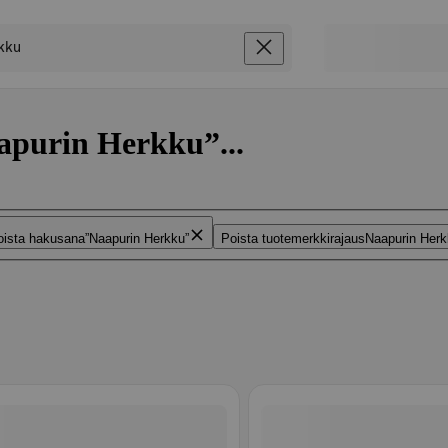
apurin Herkku”...
oista hakusana
Naapurin Herkku
Poista tuotemerkkirajaus
Naapurin Her