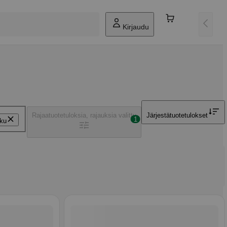
Kirjaudu
Rajaa
tuotetuloksia, rajauksia valittu
Järjestä
tuotetulokset
1
kku