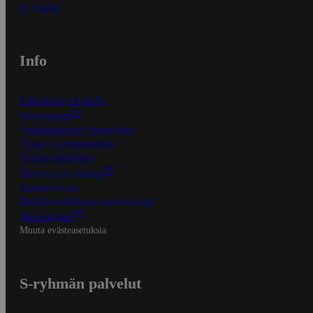
In English
Info
S-Business yrityksille
Oiva-raportit
Osuuskauppojen yhteystiedot
Tilaus- ja toimitusehdot
Tietosuojakäytäntö
Palvelun käyttöehdot
Saavutettavuus
Mobiilisovelluksen saavutettavuus
Mainostajalle
Muuta evästeasetuksia
S-ryhmän palvelut