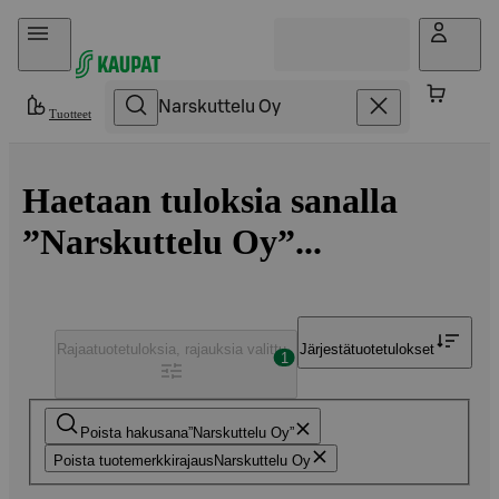
Hyppää sisältöön
Tuotteet
Haetaan tuloksia sanalla
”Narskuttelu Oy”...
Rajaa
tuotetuloksia, rajauksia valittu
Järjestä
tuotetulokset
1
Poista hakusana
Narskuttelu Oy
Poista tuotemerkkirajaus
Narskuttelu Oy