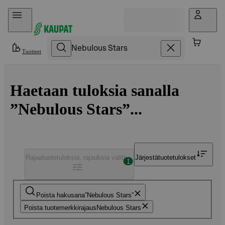
Hyppää sisältöön
Tuotteet
Haetaan tuloksia sanalla
”Nebulous Stars”...
Rajaa
tuotetuloksia, rajauksia valittu
Järjestä
tuotetulokset
1
Poista hakusana
Nebulous Stars
Poista tuotemerkkirajaus
Nebulous Stars