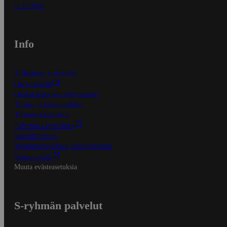
In English
Info
S-Business yrityksille
Oiva-raportit
Osuuskauppojen yhteystiedot
Tilaus- ja toimitusehdot
Tietosuojakäytäntö
Palvelun käyttöehdot
Saavutettavuus
Mobiilisovelluksen saavutettavuus
Mainostajalle
Muuta evästeasetuksia
S-ryhmän palvelut