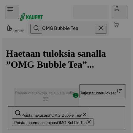
Hyppää sisältöön
Tuotteet
Haetaan tuloksia sanalla
”OMG Bubble Tea”...
Rajaa
tuotetuloksia, rajauksia valittu
Järjestä
tuotetulokset
1
Poista hakusana
OMG Bubble Tea
Poista tuotemerkkirajaus
OMG Bubble Tea