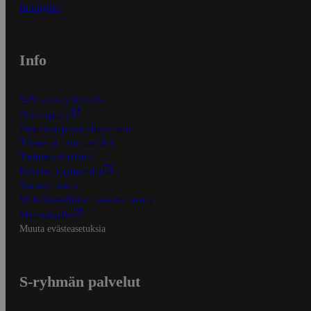
In English
Info
S-Business yrityksille
Oiva-raportit
Osuuskauppojen yhteystiedot
Tilaus- ja toimitusehdot
Tietosuojakäytäntö
Palvelun käyttöehdot
Saavutettavuus
Mobiilisovelluksen saavutettavuus
Mainostajalle
Muuta evästeasetuksia
S-ryhmän palvelut