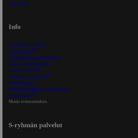
In English
Info
S-Business yrityksille
Oiva-raportit
Osuuskauppojen yhteystiedot
Tilaus- ja toimitusehdot
Tietosuojakäytäntö
Palvelun käyttöehdot
Saavutettavuus
Mobiilisovelluksen saavutettavuus
Mainostajalle
Muuta evästeasetuksia
S-ryhmän palvelut