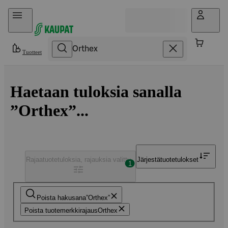
Hyppää sisältöön
Tuotteet
Haetaan tuloksia sanalla
”Orthex”...
Rajaa
tuotetuloksia, rajauksia valittu
Järjestä
tuotetulokset
1
Poista hakusana
Orthex
Poista tuotemerkkirajaus
Orthex