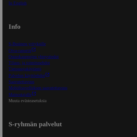
In English
Info
S-Business yrityksille
Oiva-raportit
Osuuskauppojen yhteystiedot
Tilaus- ja toimitusehdot
Tietosuojakäytäntö
Palvelun käyttöehdot
Saavutettavuus
Mobiilisovelluksen saavutettavuus
Mainostajalle
Muuta evästeasetuksia
S-ryhmän palvelut