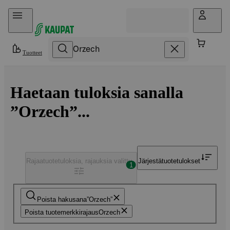
Hyppää sisältöön
Tuotteet
Haetaan tuloksia sanalla
”Orzech”...
Rajaa
tuotetuloksia, rajauksia valittu
Järjestä
tuotetulokset
1
Poista hakusana
Orzech
Poista tuotemerkkirajaus
Orzech