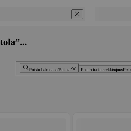
ola”...
Poista hakusana
Peltola
Poista tuotemerkkirajaus
Pelt