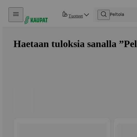
Hyppää sisältöön
Tuotteet
Haetaan tuloksia sanalla ”Pelt