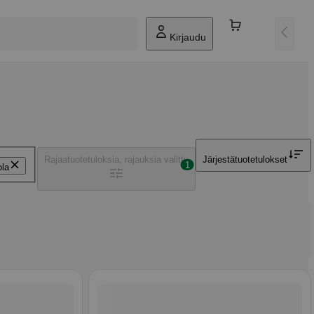
Kirjaudu
Rajaa
tuotetuloksia, rajauksia valittu
Järjestä
tuotetulokset
1
ola