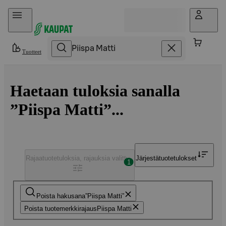
Hyppää sisältöön
Tuotteet
Haetaan tuloksia sanalla
”Piispa Matti”...
Rajaa
tuotetuloksia, rajauksia valittu
Järjestä
tuotetulokset
1
Poista hakusana
Piispa Matti
Poista tuotemerkkirajaus
Piispa Matti