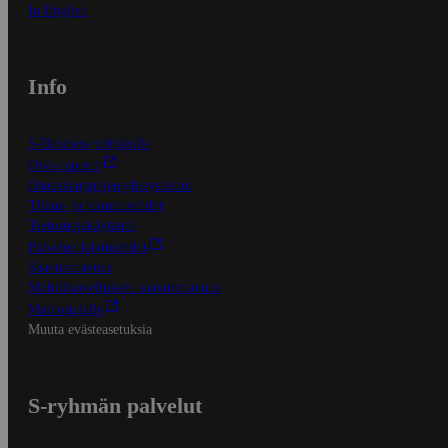
In English
Info
S-Business yrityksille
Oiva-raportit
Osuuskauppojen yhteystiedot
Tilaus- ja toimitusehdot
Tietosuojakäytäntö
Palvelun käyttöehdot
Saavutettavuus
Mobiilisovelluksen saavutettavuus
Mainostajalle
Muuta evästeasetuksia
S-ryhmän palvelut