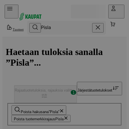
Hyppää sisältöön
Tuotteet
Haetaan tuloksia sanalla
”Pisla”...
Rajaa
tuotetuloksia, rajauksia valittu
Järjestä
tuotetulokset
1
Poista hakusana
Pisla
Poista tuotemerkkirajaus
Pisla