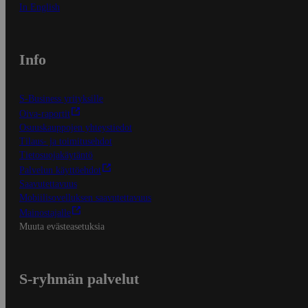
In English
Info
S-Business yrityksille
Oiva-raportit
Osuuskauppojen yhteystiedot
Tilaus- ja toimitusehdot
Tietosuojakäytäntö
Palvelun käyttöehdot
Saavutettavuus
Mobiilisovelluksen saavutettavuus
Mainostajalle
Muuta evästeasetuksia
S-ryhmän palvelut