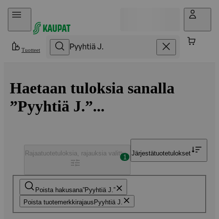
Hyppää sisältöön
Tuotteet
Haetaan tuloksia sanalla
”Pyyhtiä J.”...
Rajaa
tuotetuloksia, rajauksia valittu
Järjestä
tuotetulokset
1
Poista hakusana
Pyyhtiä J.
Poista tuotemerkkirajaus
Pyyhtiä J.