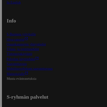
In English
Info
S-Business yrityksille
Oiva-raportit
Osuuskauppojen yhteystiedot
Tilaus- ja toimitusehdot
Tietosuojakäytäntö
Palvelun käyttöehdot
Saavutettavuus
Mobiilisovelluksen saavutettavuus
Mainostajalle
Muuta evästeasetuksia
S-ryhmän palvelut