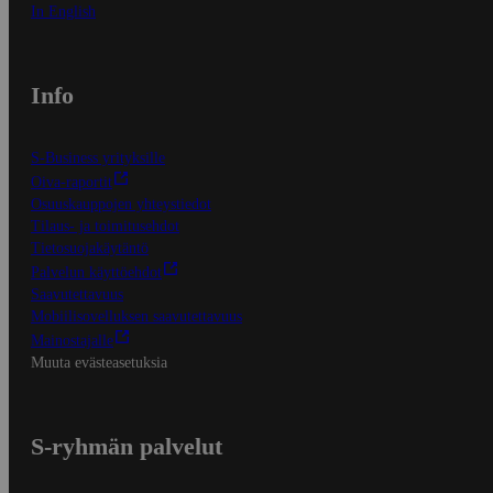
In English
Info
S-Business yrityksille
Oiva-raportit
Osuuskauppojen yhteystiedot
Tilaus- ja toimitusehdot
Tietosuojakäytäntö
Palvelun käyttöehdot
Saavutettavuus
Mobiilisovelluksen saavutettavuus
Mainostajalle
Muuta evästeasetuksia
S-ryhmän palvelut