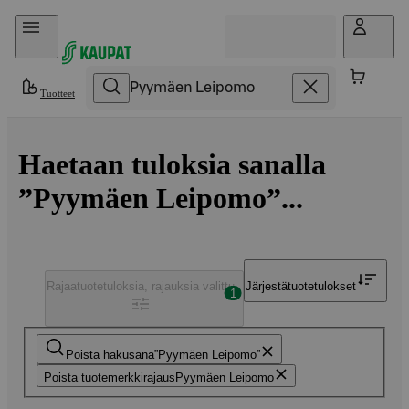
Hyppää sisältöön
Tuotteet
Haetaan tuloksia sanalla
”Pyymäen Leipomo”...
Rajaa
tuotetuloksia, rajauksia valittu
Järjestä
tuotetulokset
1
Poista hakusana
Pyymäen Leipomo
Poista tuotemerkkirajaus
Pyymäen Leipomo