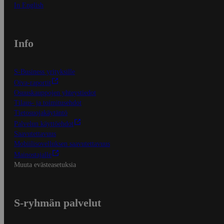
In English
Info
S-Business yrityksille
Oiva-raportit
Osuuskauppojen yhteystiedot
Tilaus- ja toimitusehdot
Tietosuojakäytäntö
Palvelun käyttöehdot
Saavutettavuus
Mobiilisovelluksen saavutettavuus
Mainostajalle
Muuta evästeasetuksia
S-ryhmän palvelut