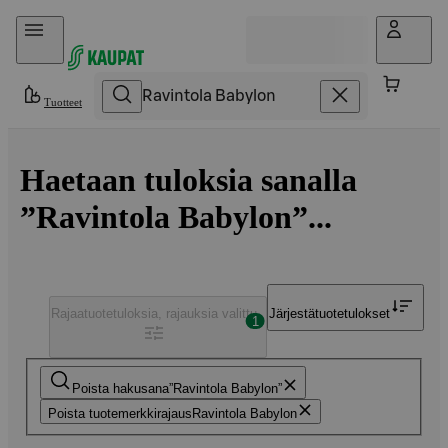
Hyppää sisältöön
Tuotteet
Haetaan tuloksia sanalla
”Ravintola Babylon”...
Rajaa
tuotetuloksia, rajauksia valittu
Järjestä
tuotetulokset
1
Poista hakusana
Ravintola Babylon
Poista tuotemerkkirajaus
Ravintola Babylon