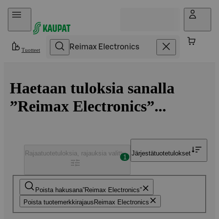
Hyppää sisältöön
Tuotteet
Haetaan tuloksia sanalla
”Reimax Electronics”...
Rajaa
tuotetuloksia, rajauksia valittu
Järjestä
tuotetulokset
1
Poista hakusana
Reimax Electronics
Poista tuotemerkkirajaus
Reimax Electronics