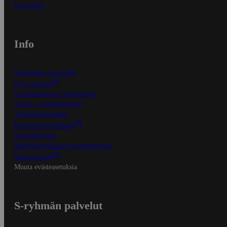
In English
Info
S-Business yrityksille
Oiva-raportit
Osuuskauppojen yhteystiedot
Tilaus- ja toimitusehdot
Tietosuojakäytäntö
Palvelun käyttöehdot
Saavutettavuus
Mobiilisovelluksen saavutettavuus
Mainostajalle
Muuta evästeasetuksia
S-ryhmän palvelut