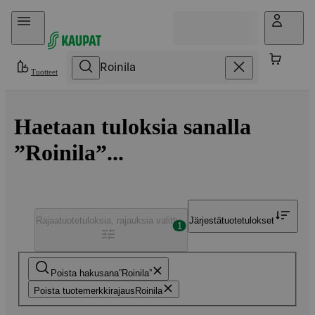
Hyppää sisältöön
Tuotteet
Haetaan tuloksia sanalla
”Roinila”...
Rajaa
tuotetuloksia, rajauksia valittu
Järjestä
tuotetulokset
1
Poista hakusana
Roinila
Poista tuotemerkkirajaus
Roinila