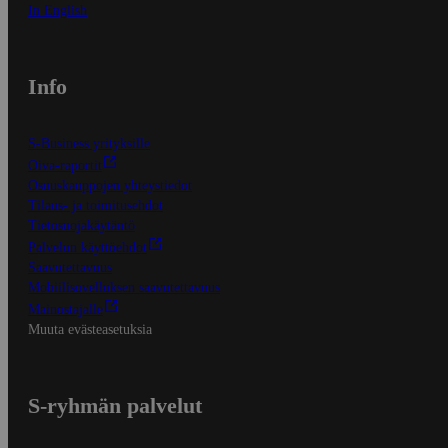
In English
Info
S-Business yrityksille
Oiva-raportit
Osuuskauppojen yhteystiedot
Tilaus- ja toimitusehdot
Tietosuojakäytäntö
Palvelun käyttöehdot
Saavutettavuus
Mobiilisovelluksen saavutettavuus
Mainostajalle
Muuta evästeasetuksia
S-ryhmän palvelut