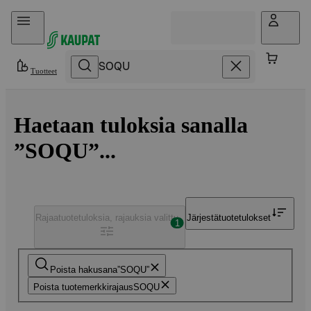
Hyppää sisältöön
Tuotteet
Haetaan tuloksia sanalla
”SOQU”...
Rajaa
tuotetuloksia, rajauksia valittu
Järjestä
tuotetulokset
1
Poista hakusana
SOQU
Poista tuotemerkkirajaus
SOQU