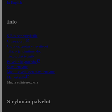
In English
Info
S-Business yrityksille
Oiva-raportit
Osuuskauppojen yhteystiedot
Tilaus- ja toimitusehdot
Tietosuojakäytäntö
Palvelun käyttöehdot
Saavutettavuus
Mobiilisovelluksen saavutettavuus
Mainostajalle
Muuta evästeasetuksia
S-ryhmän palvelut