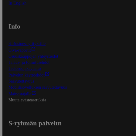
In English
Info
S-Business yrityksille
Oiva-raportit
Osuuskauppojen yhteystiedot
Tilaus- ja toimitusehdot
Tietosuojakäytäntö
Palvelun käyttöehdot
Saavutettavuus
Mobiilisovelluksen saavutettavuus
Mainostajalle
Muuta evästeasetuksia
S-ryhmän palvelut