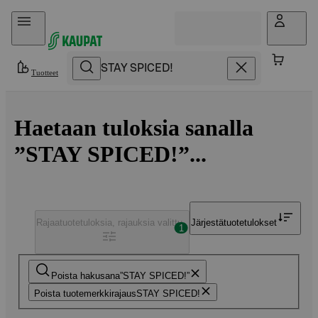
Hyppää sisältöön
Tuotteet
Haetaan tuloksia sanalla
”STAY SPICED!”...
Rajaa
tuotetuloksia, rajauksia valittu
Järjestä
tuotetulokset
1
Poista hakusana
STAY SPICED!
Poista tuotemerkkirajaus
STAY SPICED!