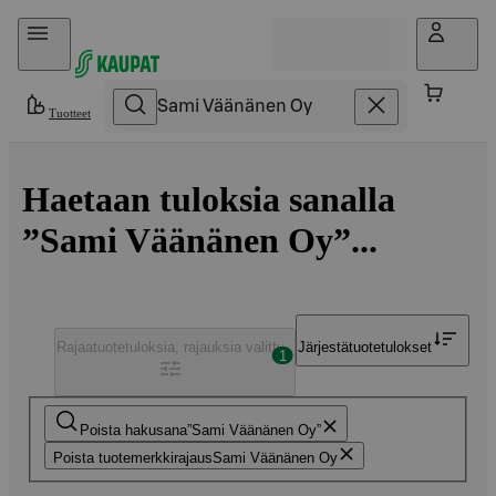
Hyppää sisältöön
Tuotteet
Haetaan tuloksia sanalla
”Sami Väänänen Oy”...
Rajaa
tuotetuloksia, rajauksia valittu
Järjestä
tuotetulokset
1
Poista hakusana
Sami Väänänen Oy
Poista tuotemerkkirajaus
Sami Väänänen Oy