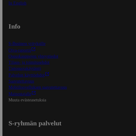
In English
Info
S-Business yrityksille
Oiva-raportit
Osuuskauppojen yhteystiedot
Tilaus- ja toimitusehdot
Tietosuojakäytäntö
Palvelun käyttöehdot
Saavutettavuus
Mobiilisovelluksen saavutettavuus
Mainostajalle
Muuta evästeasetuksia
S-ryhmän palvelut