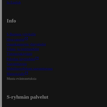
In English
Info
S-Business yrityksille
Oiva-raportit
Osuuskauppojen yhteystiedot
Tilaus- ja toimitusehdot
Tietosuojakäytäntö
Palvelun käyttöehdot
Saavutettavuus
Mobiilisovelluksen saavutettavuus
Mainostajalle
Muuta evästeasetuksia
S-ryhmän palvelut