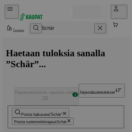
Hyppää sisältöön
Tuotteet
Haetaan tuloksia sanalla
”Schär”...
Rajaa
tuotetuloksia, rajauksia valittu
Järjestä
tuotetulokset
1
Poista hakusana
Schär
Poista tuotemerkkirajaus
Schär