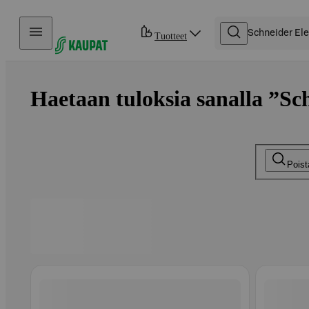
Hyppää sisältöön
Tuotteet
Haetaan tuloksia sanalla ”Sch
Pois