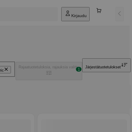
Kirjaudu
Rajaa
tuotetuloksia, rajauksia valittu
Järjestä
tuotetulokset
1
ric