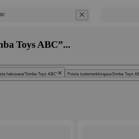
mba Toys ABC”...
sta hakusana
Simba Toys ABC
Poista tuotemerkkirajaus
Simba Toys A