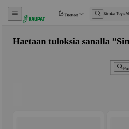
Hyppää sisältöön
Tuotteet
Haetaan tuloksia sanalla ”Si
Poi