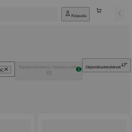
Kirjaudu
Rajaa
tuotetuloksia, rajauksia valittu
Järjestä
tuotetulokset
1
BC