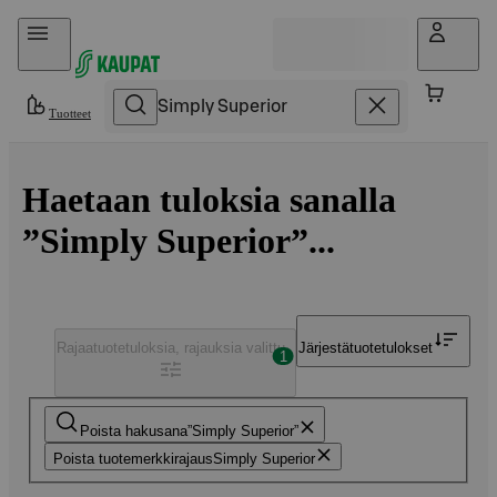
Hyppää sisältöön
Tuotteet
Haetaan tuloksia sanalla
”Simply Superior”...
Rajaa
tuotetuloksia, rajauksia valittu
Järjestä
tuotetulokset
1
Poista hakusana
Simply Superior
Poista tuotemerkkirajaus
Simply Superior