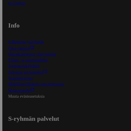
In English
Info
S-Business yrityksille
Oiva-raportit
Osuuskauppojen yhteystiedot
Tilaus- ja toimitusehdot
Tietosuojakäytäntö
Palvelun käyttöehdot
Saavutettavuus
Mobiilisovelluksen saavutettavuus
Mainostajalle
Muuta evästeasetuksia
S-ryhmän palvelut