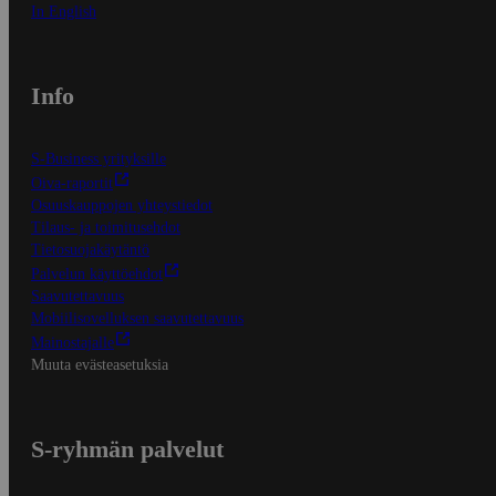
In English
Info
S-Business yrityksille
Oiva-raportit
Osuuskauppojen yhteystiedot
Tilaus- ja toimitusehdot
Tietosuojakäytäntö
Palvelun käyttöehdot
Saavutettavuus
Mobiilisovelluksen saavutettavuus
Mainostajalle
Muuta evästeasetuksia
S-ryhmän palvelut