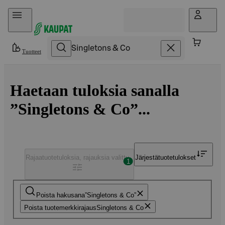
Hyppää sisältöön
Tuotteet
Haetaan tuloksia sanalla
”Singletons & Co”...
Rajaa
tuotetuloksia, rajauksia valittu
Järjestä
tuotetulokset
1
Poista hakusana
Singletons & Co
Poista tuotemerkkirajaus
Singletons & Co