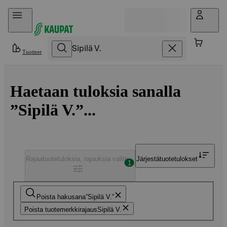
Hyppää sisältöön
Tuotteet
Haetaan tuloksia sanalla
”Sipilä V.”...
Rajaa
tuotetuloksia, rajauksia valittu
Järjestä
tuotetulokset
1
Poista hakusana
Sipilä V.
Poista tuotemerkkirajaus
Sipilä V.