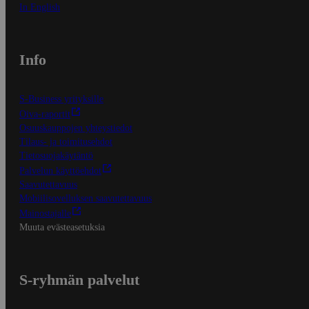
In English
Info
S-Business yrityksille
Oiva-raportit
Osuuskauppojen yhteystiedot
Tilaus- ja toimitusehdot
Tietosuojakäytäntö
Palvelun käyttöehdot
Saavutettavuus
Mobiilisovelluksen saavutettavuus
Mainostajalle
Muuta evästeasetuksia
S-ryhmän palvelut