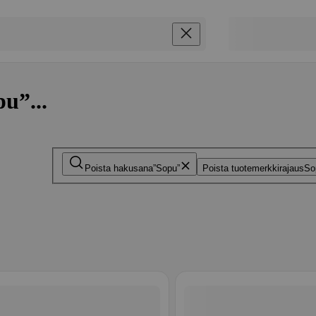
u”...
Poista hakusana
Sopu
Poista tuotemerkkirajaus
So