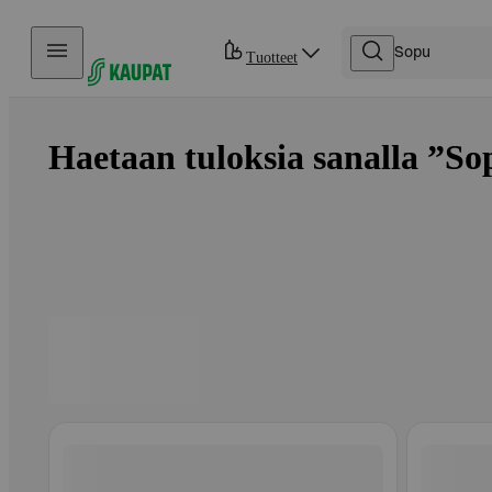
Hyppää sisältöön
Tuotteet
Haetaan tuloksia sanalla ”Sop