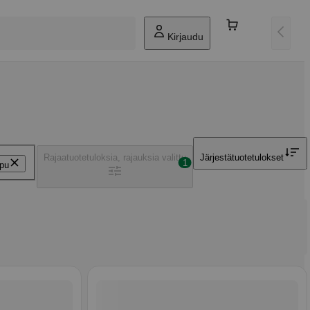
Kirjaudu
Rajaa
tuotetuloksia, rajauksia valittu
Järjestä
tuotetulokset
1
pu