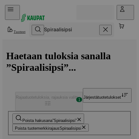
Hyppää sisältöön
Tuotteet
Haetaan tuloksia sanalla
”Spiraalisipsi”...
Rajaa
tuotetuloksia, rajauksia valittu
Järjestä
tuotetulokset
1
Poista hakusana
Spiraalisipsi
Poista tuotemerkkirajaus
Spiraalisipsi