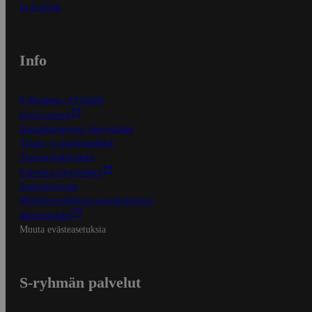
In English
Info
S-Business yrityksille
Oiva-raportit
Osuuskauppojen yhteystiedot
Tilaus- ja toimitusehdot
Tietosuojakäytäntö
Palvelun käyttöehdot
Saavutettavuus
Mobiilisovelluksen saavutettavuus
Mainostajalle
Muuta evästeasetuksia
S-ryhmän palvelut