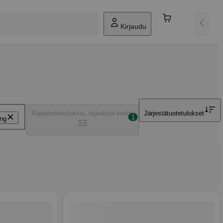
Kirjaudu
Rajaa
tuotetuloksia, rajauksia valittu
Järjestä
tuotetulokset
1
ing