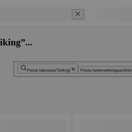
iking”...
Poista hakusana
Striking
Poista tuotemerkkirajaus
Strik