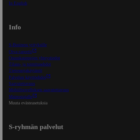
In English
Info
S-Business yrityksille
Oiva-raportit
Osuuskauppojen yhteystiedot
Tilaus- ja toimitusehdot
Tietosuojakäytäntö
Palvelun käyttöehdot
Saavutettavuus
Mobiilisovelluksen saavutettavuus
Mainostajalle
Muuta evästeasetuksia
S-ryhmän palvelut