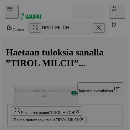
Hyppää sisältöön
Tuotteet
Haetaan tuloksia sanalla
”TIROL MILCH”...
Rajaa
tuotetuloksia, rajauksia valittu
Järjestä
tuotetulokset
1
Poista hakusana
TIROL MILCH
Poista tuotemerkkirajaus
TIROL MILCH