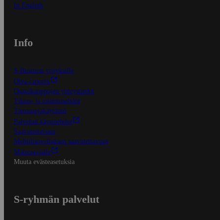
In English
Info
S-Business yrityksille
Oiva-raportit
Osuuskauppojen yhteystiedot
Tilaus- ja toimitusehdot
Tietosuojakäytäntö
Palvelun käyttöehdot
Saavutettavuus
Mobiilisovelluksen saavutettavuus
Mainostajalle
Muuta evästeasetuksia
S-ryhmän palvelut