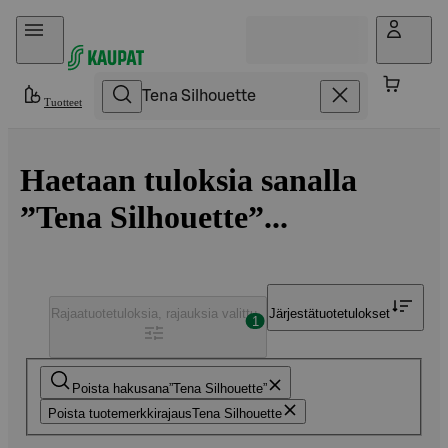
Hyppää sisältöön
Tuotteet
Haetaan tuloksia sanalla
”Tena Silhouette”...
Rajaa
tuotetuloksia, rajauksia valittu
Järjestä
tuotetulokset
1
Poista hakusana
Tena Silhouette
Poista tuotemerkkirajaus
Tena Silhouette