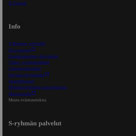
In English
Info
S-Business yrityksille
Oiva-raportit
Osuuskauppojen yhteystiedot
Tilaus- ja toimitusehdot
Tietosuojakäytäntö
Palvelun käyttöehdot
Saavutettavuus
Mobiilisovelluksen saavutettavuus
Mainostajalle
Muuta evästeasetuksia
S-ryhmän palvelut