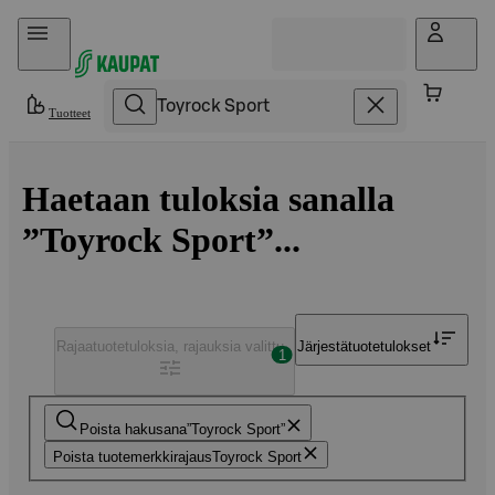
Hyppää sisältöön
Tuotteet
Haetaan tuloksia sanalla
”Toyrock Sport”...
Rajaa
tuotetuloksia, rajauksia valittu
Järjestä
tuotetulokset
1
Poista hakusana
Toyrock Sport
Poista tuotemerkkirajaus
Toyrock Sport