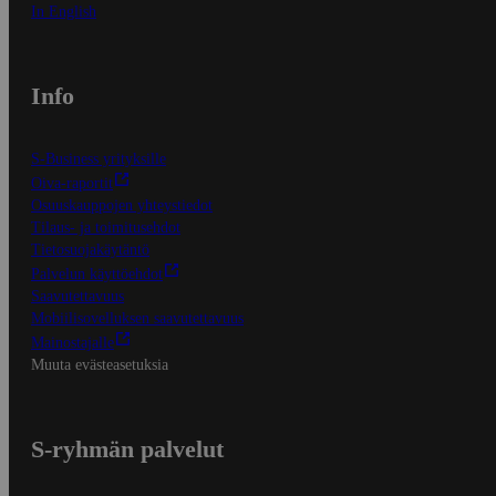
In English
Info
S-Business yrityksille
Oiva-raportit
Osuuskauppojen yhteystiedot
Tilaus- ja toimitusehdot
Tietosuojakäytäntö
Palvelun käyttöehdot
Saavutettavuus
Mobiilisovelluksen saavutettavuus
Mainostajalle
Muuta evästeasetuksia
S-ryhmän palvelut