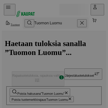
Hyppää sisältöön
Tuotteet
Haetaan tuloksia sanalla
”Tuomon Luomu”...
Rajaa
tuotetuloksia, rajauksia valittu
Järjestä
tuotetulokset
1
Poista hakusana
Tuomon Luomu
Poista tuotemerkkirajaus
Tuomon Luomu