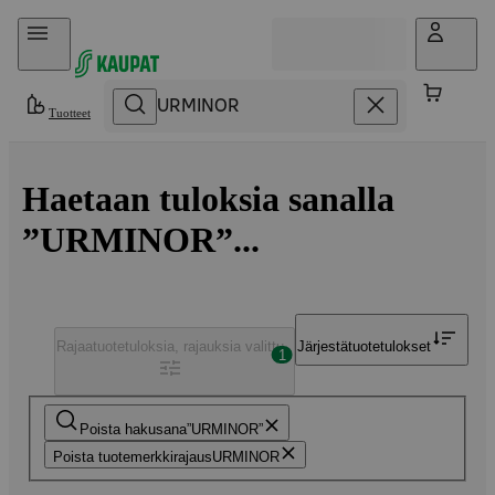
Hyppää sisältöön
Tuotteet
Haetaan tuloksia sanalla
”URMINOR”...
Rajaa
tuotetuloksia, rajauksia valittu
Järjestä
tuotetulokset
1
Poista hakusana
URMINOR
Poista tuotemerkkirajaus
URMINOR