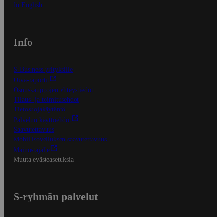
In English
Info
S-Business yrityksille
Oiva-raportit
Osuuskauppojen yhteystiedot
Tilaus- ja toimitusehdot
Tietosuojakäytäntö
Palvelun käyttöehdot
Saavutettavuus
Mobiilisovelluksen saavutettavuus
Mainostajalle
Muuta evästeasetuksia
S-ryhmän palvelut