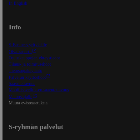
In English
Info
S-Business yrityksille
Oiva-raportit
Osuuskauppojen yhteystiedot
Tilaus- ja toimitusehdot
Tietosuojakäytäntö
Palvelun käyttöehdot
Saavutettavuus
Mobiilisovelluksen saavutettavuus
Mainostajalle
Muuta evästeasetuksia
S-ryhmän palvelut