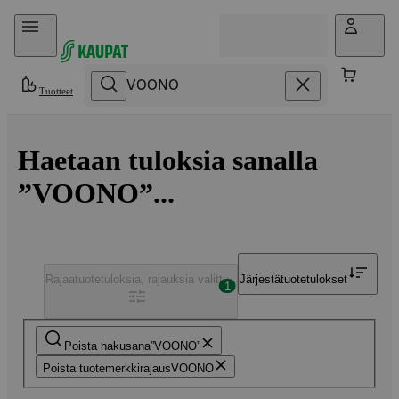
Hyppää sisältöön
Tuotteet
Haetaan tuloksia sanalla
”VOONO”...
Rajaa
tuotetuloksia, rajauksia valittu
Järjestä
tuotetulokset
1
Poista hakusana
VOONO
Poista tuotemerkkirajaus
VOONO