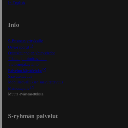
In English
Info
S-Business yrityksille
Oiva-raportit
Osuuskauppojen yhteystiedot
Tilaus- ja toimitusehdot
Tietosuojakäytäntö
Palvelun käyttöehdot
Saavutettavuus
Mobiilisovelluksen saavutettavuus
Mainostajalle
Muuta evästeasetuksia
S-ryhmän palvelut