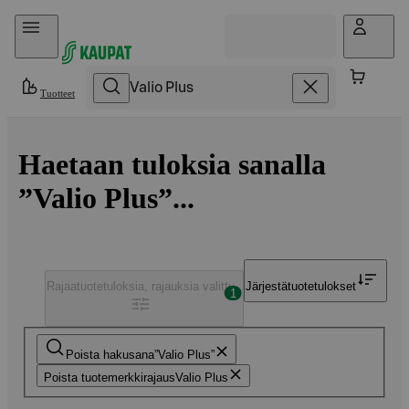
Hyppää sisältöön
Tuotteet
Haetaan tuloksia sanalla
”Valio Plus”...
Rajaa
tuotetuloksia, rajauksia valittu
Järjestä
tuotetulokset
1
Poista hakusana
Valio Plus
Poista tuotemerkkirajaus
Valio Plus