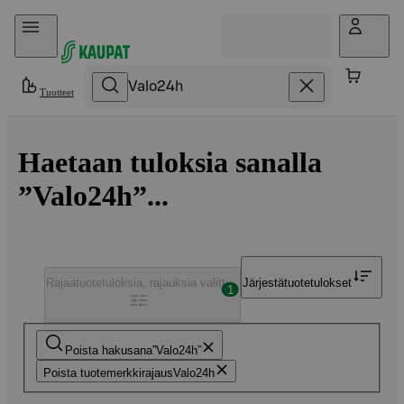
Hyppää sisältöön
Tuotteet
Haetaan tuloksia sanalla
”Valo24h”...
Rajaa
tuotetuloksia, rajauksia valittu
Järjestä
tuotetulokset
1
Poista hakusana
Valo24h
Poista tuotemerkkirajaus
Valo24h