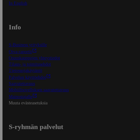
In English
Info
S-Business yrityksille
Oiva-raportit
Osuuskauppojen yhteystiedot
Tilaus- ja toimitusehdot
Tietosuojakäytäntö
Palvelun käyttöehdot
Saavutettavuus
Mobiilisovelluksen saavutettavuus
Mainostajalle
Muuta evästeasetuksia
S-ryhmän palvelut