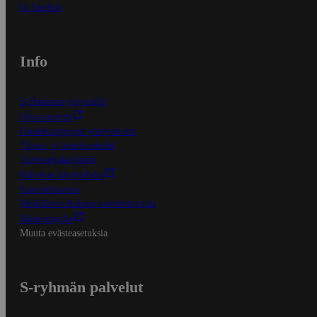
In English
Info
S-Business yrityksille
Oiva-raportit
Osuuskauppojen yhteystiedot
Tilaus- ja toimitusehdot
Tietosuojakäytäntö
Palvelun käyttöehdot
Saavutettavuus
Mobiilisovelluksen saavutettavuus
Mainostajalle
Muuta evästeasetuksia
S-ryhmän palvelut