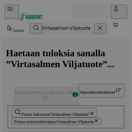
Hyppää sisältöön
Tuotteet
Haetaan tuloksia sanalla
”Virtasalmen Viljatuote”...
Rajaa
tuotetuloksia, rajauksia valittu
Järjestä
tuotetulokset
1
Poista hakusana
Virtasalmen Viljatuote
Poista tuotemerkkirajaus
Virtasalmen Viljatuote